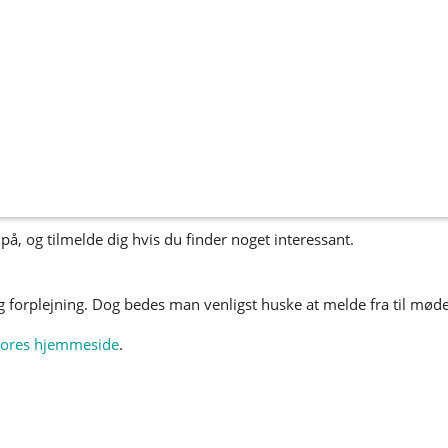
t side
l sikre os, at vores kunder er informeret om.
å, og tilmelde dig hvis du finder noget interessant.
og forplejning. Dog bedes man venligst huske at melde fra til mød
ores hjemmeside
.