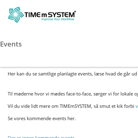
Velkommen til vores even
Events
Vi inviterer løbende til en lang række events, som vi gerne vi
Her kan du se samtlige planlagte events, læse hvad de går ud p
Til møderne hvor vi mødes face-to-face, sørger vi for lokale 
Vil du vide lidt mere om TIMEmSYSTEM, så smut et kik forbi
v
Se vores kommende events her.
Der er ingen kommende events