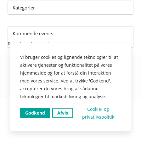
Kategorier
Kommende events
Der er ingen kommende events
Vi bruger cookies og lignende teknologier til at
aktivere tjenester og funktionalitet på vores
© TIMEmSYSTEM ApS
hjemmeside og for at forstå din interaktion
med vores service. Ved at trykke 'Godkend',
accepterer du vores brug af sådanne
Nulstil cookies
teknologier til markedsføring og analyse.
Cookie- og
Godkend
Afvis
privatlivspolitik