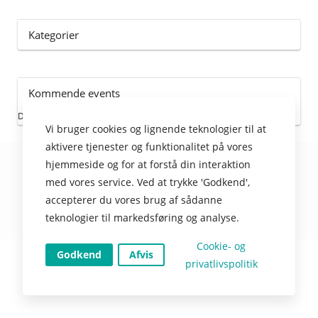
Kategorier
Kommende events
Der er ingen kommende events
Vi bruger cookies og lignende teknologier til at
aktivere tjenester og funktionalitet på vores
hjemmeside og for at forstå din interaktion
© TIMEmSYSTEM ApS
med vores service. Ved at trykke 'Godkend',
accepterer du vores brug af sådanne
teknologier til markedsføring og analyse.
Nulstil cookies
Cookie- og
Godkend
Afvis
privatlivspolitik