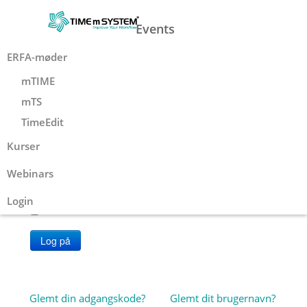
Events
ERFA-møder
mTIME
mTS
Brugernavn
*
TimeEdit
Kurser
Adgangskode
*
Webinars
Husk mig
Login
Log på
Glemt din adgangskode?
Glemt dit brugernavn?