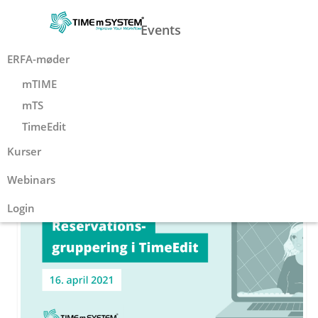
Events
ERFA-møder
mTIME
Webinar:
mTS
Reservationsgruppering i
TimeEdit
TimeEdit
Kurser
Webinars
Login